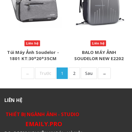
Liên hệ
Liên hệ
Túi Máy Ảnh Soudelor -
BALO MÁY ẢNH
1801 KT:30*20*35CM
SOUDELOR NEW E2202
←
Trước
1
2
Sau
→
LIÊN HỆ
THIẾT BỊ NGÀNH ẢNH - STUDIO
EMAILY.PRO