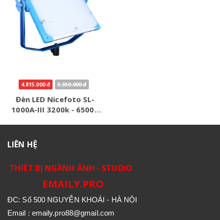
4.815.000 đ
5.350.000 đ
Đèn LED Nicefoto SL-
1000A-III 3200k - 6500k
-50W
LIÊN HỆ
THIẾT BỊ NGÀNH ẢNH - STUDIO
EMAILY.PRO
ĐC: Số 500 NGUYỄN KHOÁI - HÀ NỘI
Email : emaily.pro88@gmail.com