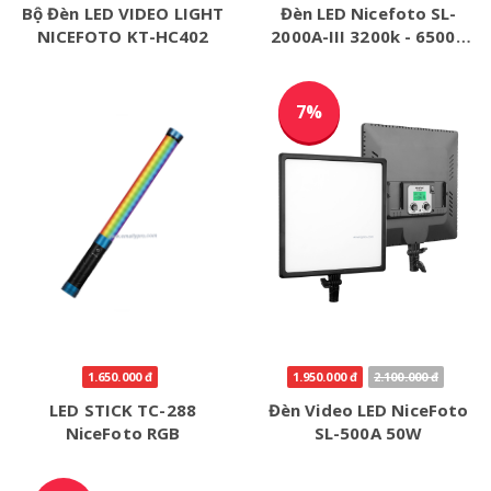
Bộ Đèn LED VIDEO LIGHT
Đèn LED Nicefoto SL-
NICEFOTO KT-HC402
2000A-III 3200k - 6500k
100W
7%
1.650.000 đ
1.950.000 đ
2.100.000 đ
LED STICK TC-288
Đèn Video LED NiceFoto
NiceFoto RGB
SL-500A 50W