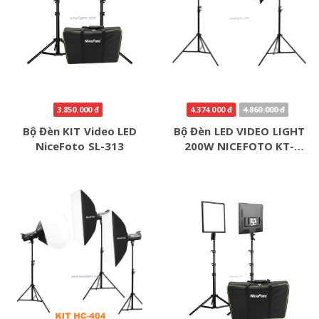
3.850.000 đ
4.374.000 đ
4.860.000 đ
Bộ Đèn KIT Video LED
Bộ Đèn LED VIDEO LIGHT
NiceFoto SL-313
200W NICEFOTO KT-
HC403