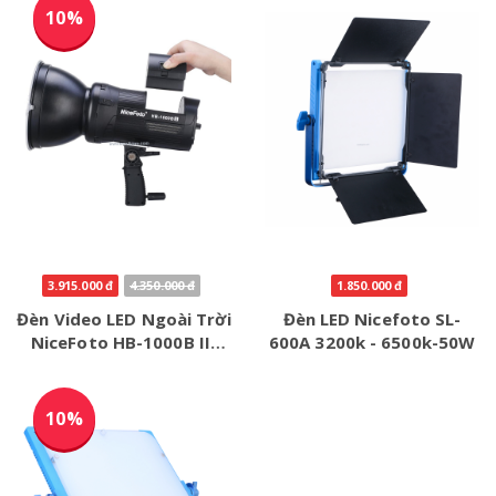
10%
3.915.000 đ
4.350.000 đ
1.850.000 đ
Đèn Video LED Ngoài Trời
Đèn LED Nicefoto SL-
NiceFoto HB-1000B II-
600A 3200k - 6500k-50W
5500K
10%