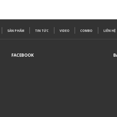
SẢN PHẨM
TIN TỨC
VIDEO
COMBO
LIÊN HỆ
FACEBOOK
B