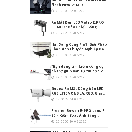
Godox Chính thức ra mắt đèn
flash NEW V1MiD
08:25:00 22-01-2026
Ra Mắt Đèn LED Video E.PRO
EF-600X: Đèn Chiếu Sáng
Mạnh Mẽ Cho Người Đam Mê
21:22:20 31-07-2025
Làm Video
Hắt Sáng Cong 4in1: Giải Pháp
Chụp Ảnh Chuyên Nghiệp Đa
Năng
23:35:00 06-07-2025
"Bạn đang tìm kiếm công cụ
hỗ trợ giúp bạn tự tin hơn khi
thuyết trình hoặc quay
22:55:00 05-07-2025
video? Teleprompter INMEI
Professionnel 22 Inch chính
Godox Ra Mắt Dòng Đèn LED
là giải pháp hoàn hảo cho
RGB LITEMONS LA.RGB: Giải
bạn!
Pháp Chiếu Sáng Toàn Diện
22:40:22 04-07-2025
Cho Studio Hiện Đại
Fresnel Bowen E-PRO Lens F-
20 – Kiểm Soát Ánh Sáng
Chính Xác, Tối Ưu Hóa Quay
23:56:00 20-06-2025
Phim & Chụp Ảnh