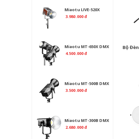
Miaotu LIVE-520X
Professional 520W Bi
3.980.000 đ
Color 2700-6500K -
CRI>97
Miaotu MT-650X DMX
Bộ Đèn
Professional 650W –
4.500.000 đ
Đèn LED Bi Color 2700-
6500K Cho Studio
Miaotu MT-500B DMX
Professional 500W Bi
3.500.000 đ
Color 2700-6500K
Miaotu MT-300B DMX
Professional 300W Bi
2.680.000 đ
Color 2700-6500K