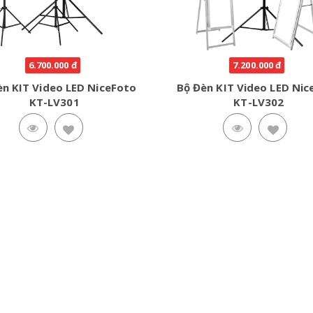
6.700.000 đ
7.200.000 đ
èn KIT Video LED NiceFoto
Bộ Đèn KIT Video LED Nic
KT-LV301
KT-LV302