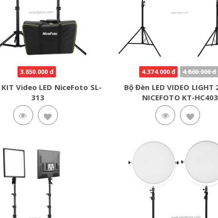
3.850.000 đ
4.374.000 đ
4.860.000 đ
 KIT Video LED NiceFoto SL-
Bộ Đèn LED VIDEO LIGHT
313
NICEFOTO KT-HC40