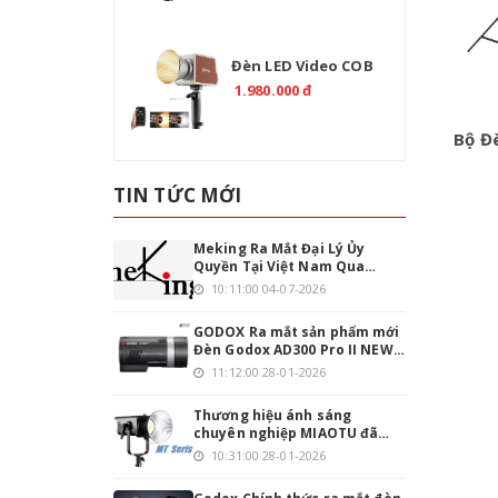
Đèn LED Video COB
TOLIFO PL-200B Bi-
1.980.000 đ
Color 200W Chính
Hãng
Bộ Đ
TIN TỨC MỚI
Meking Ra Mắt Đại Lý Ủy
Quyền Tại Việt Nam Qua
Emaily.pro
10:11:00 04-07-2026
GODOX Ra mắt sản phẩm mới
Đèn Godox AD300 Pro II NEW
phiên bản nâng cấp
11:12:00 28-01-2026
Thương hiệu ánh sáng
chuyên nghiệp MIAOTU đã
chính thức đặt chân vào thị
10:31:00 28-01-2026
trường Việt Nam