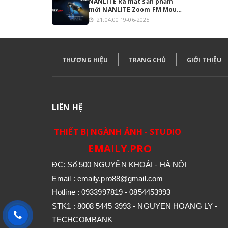
NANLITE Ra mắt sản phẩm
mới NANLITE Zoom FM Mount
Projection 18°-36°
21:04:00 19-06-2025
THƯƠNG HIỆU
TRANG CHỦ
GIỚI THIỆU
LIÊN HỆ
THIẾT BỊ NGÀNH ẢNH - STUDIO
EMAILY.PRO
ĐC: Số 500 NGUYỄN KHOÁI - HÀ NỘI
Email : emaily.pro88@gmail.com
Hotline : 0933997819 - 0854453993
STK1 : 8008 5445 3993 - NGUYEN HOANG LY -
TECHCOMBANK