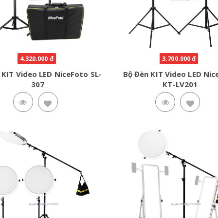
4.320.000 đ
3.700.000 đ
 KIT Video LED NiceFoto SL-
Bộ Đèn KIT Video LED Nic
307
KT-LV201