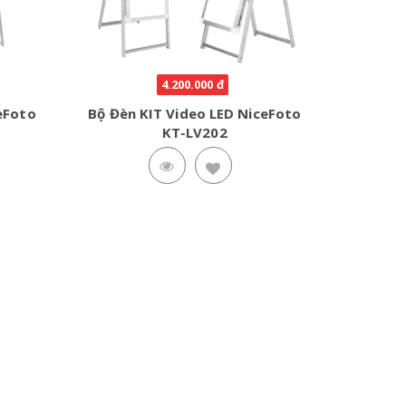
4.200.000 đ
eFoto
Bộ Đèn KIT Video LED NiceFoto
KT-LV202