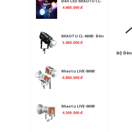
Đèn LED MIAOTU CL-
500R RGB 520W Chính
4.600.000 đ
Hãng | EMAILY.PRO
MIAOTU CL-600B: Đèn
Studio LED 2700K-
5.600.000 đ
6500K Chuyên Nghiệp
Bộ Đèn
Miaotu LIVE-800B
Professional 800W Bi
6.800.000 đ
Color 2700-6500K -
CRI>97
Miaotu LIVE-600B
Professional 600W Bi
4.500.000 đ
Color 2700-6500K -
CRI>97