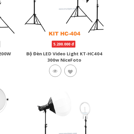
5.200.000 đ
 200W
Bộ Đèn LED Video Light KT-HC404
3
300w NiceFoto