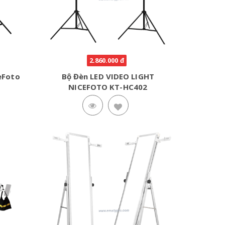
2.860.000 đ
eFoto
Bộ Đèn LED VIDEO LIGHT
NICEFOTO KT-HC402