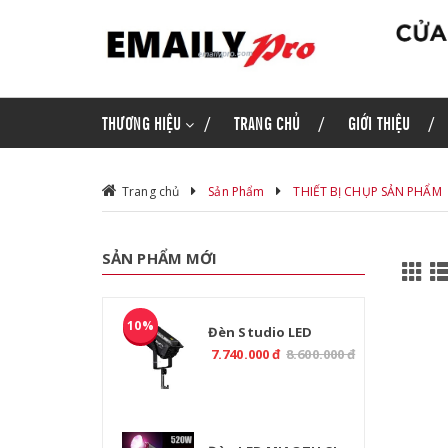
THƯƠNG HIỆU
TRANG CHỦ
GIỚI THIỆU
Trang chủ
Sản Phẩm
THIẾT BỊ CHỤP SẢN PHẨM
SẢN PHẨM MỚI
10%
Đèn Studio LED
MIAOTU CL-800B 800W
7.740.000 đ
8.600.000 đ
2700-6500K CRI97 Điều
Khiển DMX