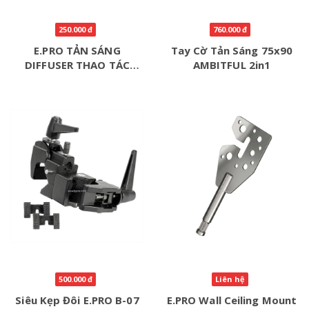
250.000 đ
760.000 đ
E.PRO TẢN SÁNG
Tay Cờ Tản Sáng 75x90
DIFFUSER THAO TÁC
AMBITFUL 2in1
NHANH GẤP GỌN
500.000 đ
Liên hệ
Siêu Kẹp Đôi E.PRO B-07
E.PRO Wall Ceiling Mount