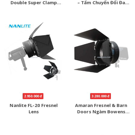
Double Super Clamp
– Tấm Chuyển Đổi Đa
Chính Hãng
Năng Cho Studio
2.950.000 đ
3.280.000 đ
Nanlite FL-20 Fresnel
Amaran Fresnel & Barn
Lens
Doors Ngàm Bowens
Chính Hãng