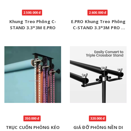
2.500.000 đ
2.600.000 đ
Khung Treo Phông C-
E.PRO Khung Treo Phông
STAND 3.3*3M E.PRO
C-STAND 3.3*3M PRO +
Bánh Xe
350.000 đ
320.000 đ
TRỤC CUỐN PHÔNG KÉO
GIÁ ĐỠ PHÔNG NỀN DI