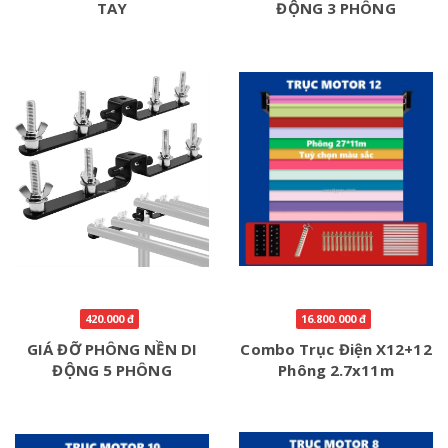
TAY
ĐỘNG 3 PHÔNG
420.000 đ
16.800.000 đ
GIÁ ĐỠ PHÔNG NỀN DI
Combo Trục Điện X12+12
ĐỘNG 5 PHÔNG
Phông 2.7x11m