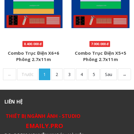
8.400.000 đ
7.000.000 đ
Combo Trục Điện X6+6
Combo Trục Điện X5+5
Phông 2.7x11m
Phông 2.7x11m
←
Trước
1
2
3
4
5
Sau
→
LIÊN HỆ
THIẾT BỊ NGÀNH ẢNH - STUDIO
EMAILY.PRO