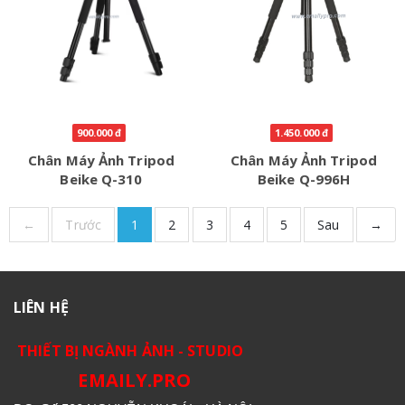
900.000 đ
1.450.000 đ
Chân Máy Ảnh Tripod
Chân Máy Ảnh Tripod
Beike Q-310
Beike Q-996H
←
Trước
1
2
3
4
5
Sau
→
LIÊN HỆ
THIẾT BỊ NGÀNH ẢNH - STUDIO
EMAILY.PRO