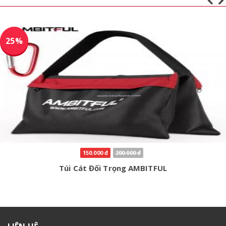
5%
870.000 đ
920.000 đ
BALO MÁY ẢNH SOUDELOR-138 PRO