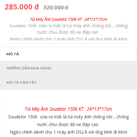
285.000 đ
320.000 đ
Túi Máy Ảnh Soudelor 1506 KT : 24*13*17cm
vừa ra mắt là túi máy ảnh chống sốc , chống
Soudelor 1506
nước chịu được dộ va đập cao
Ngăn chính dành cho 1 máy ảnh DSLR với ống kính đi kèm
cùng với 1-2 ống kính bổ sung, các túi phía trước và sau sắp
xếp các loại cáp, điện thoại, pin, thẻ nhớ và các phụ kiện máy
MÔ TẢ
ảnh khác.
Sản phẩm chính hãng được cung cấp tại EMAILY.PRO với giá
HƯỚNG DẪN MUA HÀNG
thấp nhất
MÔ TẢ VẮN TẮT
Túi Máy Ảnh Soudelor 1506 KT : 24*13*17cm
Soudelor 1506
vừa ra mắt là túi máy ảnh chống sốc , chống
nước chịu được dộ va đập cao
Ngăn chính dành cho 1 máy ảnh DSLR với ống kính đi kèm