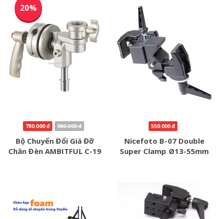
20%
780.000 đ
980.000 đ
550.000 đ
Bộ Chuyển Đổi Giá Đỡ
Nicefoto B-07 Double
Chân Đèn AMBITFUL C-19
Super Clamp Ø13-55mm