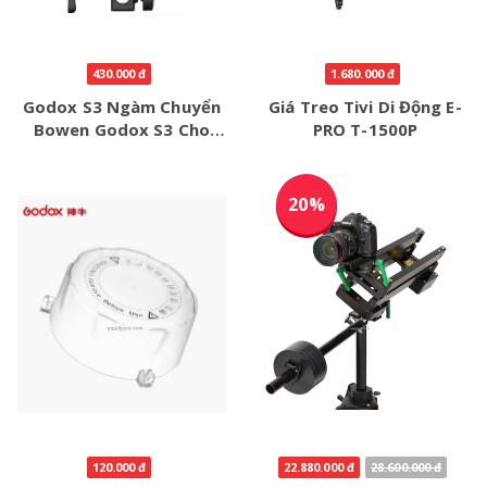
430.000 đ
1.680.000 đ
Godox S3 Ngàm Chuyển
Giá Treo Tivi Di Động E-
Bowen Godox S3 Cho
PRO T-1500P
V860 V1 V100 AD200
AD300
20%
120.000 đ
22.880.000 đ
28.600.000 đ