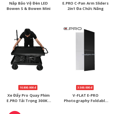
Nắp Bảo Vệ Đèn LED
E.PRO C-Pan Arm Sliders
Bowen S & Bowen Mini
2in1 Đa Chức Năng
10.800.000 đ
3.500.000 đ
Xe Đẩy Pro Quay Phim
V-FLAT E-PRO
E.PRO Tải Trọng 300Kg
Photography Foldable
KT50*100*100
Reflector 2M *2M