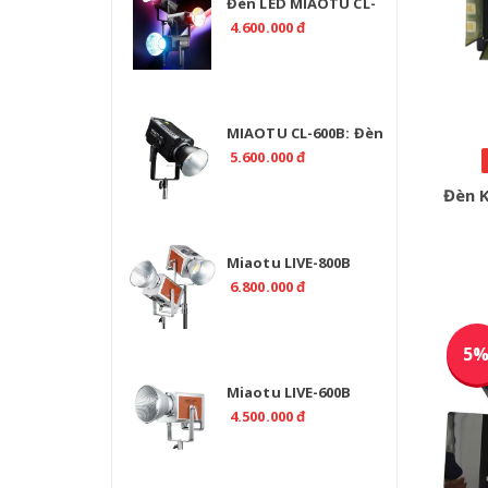
Đèn LED MIAOTU CL-
500R RGB 520W Chính
4.600.000 đ
Hãng | EMAILY.PRO
MIAOTU CL-600B: Đèn
Studio LED 2700K-
5.600.000 đ
6500K Chuyên Nghiệp
Đèn K
Miaotu LIVE-800B
Professional 800W Bi
6.800.000 đ
Color 2700-6500K -
CRI>97
5
Miaotu LIVE-600B
Professional 600W Bi
4.500.000 đ
Color 2700-6500K -
CRI>97