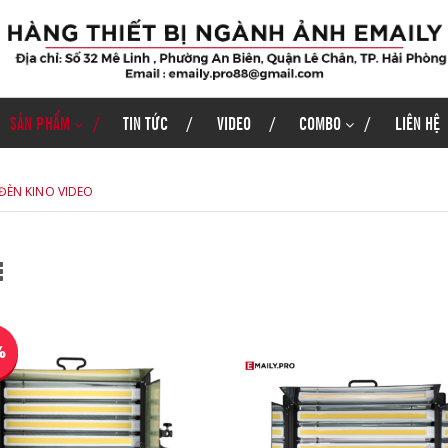
SẢN PHẨM
TIN TỨC
VIDEO
COMBO
LIÊN HỆ
ĐÈN KINO VIDEO
%