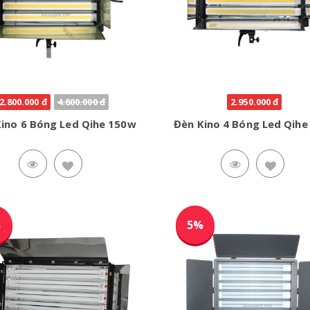
2.800.000 đ
4.800.000 đ
2.950.000 đ
ino 6 Bóng Led Qihe 150w
Đèn Kino 4 Bóng Led Qih
%
5%