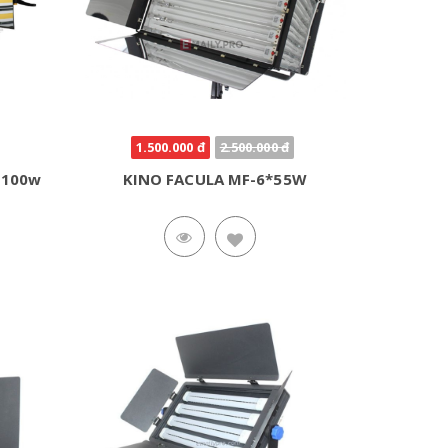
1.500.000 đ
2.500.000 đ
e 100w
KINO FACULA MF-6*55W