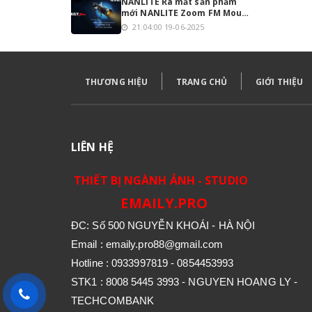
NANLITE Ra mắt sản phẩm
mới NANLITE Zoom FM Mount
Projection 18°-36°
21:04:00 19-06-2025
THƯƠNG HIỆU
TRANG CHỦ
GIỚI THIỆU
LIÊN HỆ
THIẾT BỊ NGÀNH ẢNH - STUDIO
EMAILY.PRO
ĐC: Số 500 NGUYỄN KHOÁI - HÀ NỘI
Email : emaily.pro88@gmail.com
Hotline : 0933997819 - 0854453993
STK1 : 8008 5445 3993 - NGUYEN HOANG LY -
TECHCOMBANK