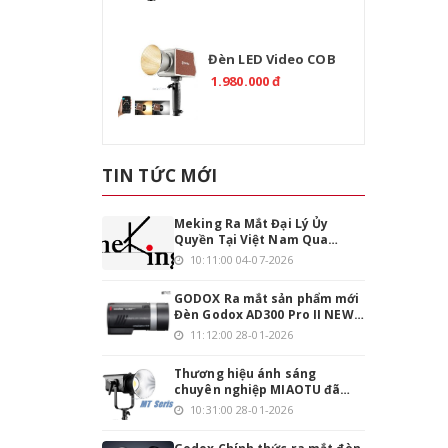
Đèn LED Video COB
TOLIFO PL-200B Bi-
1.980.000 đ
Color 200W Chính
Hãng
TIN TỨC MỚI
Meking Ra Mắt Đại Lý Ủy
Quyền Tại Việt Nam Qua
Emaily.pro
10:11:00 04-07-2026
GODOX Ra mắt sản phẩm mới
Đèn Godox AD300 Pro II NEW
phiên bản nâng cấp
11:12:00 28-01-2026
Thương hiệu ánh sáng
chuyên nghiệp MIAOTU đã
chính thức đặt chân vào thị
10:31:00 28-01-2026
trường Việt Nam