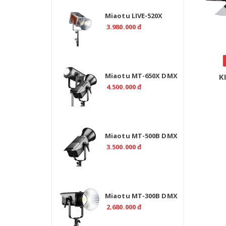
Miaotu LIVE-520X
Professional 520W Bi
3.980.000 đ
Color 2700-6500K -
CRI>97
Miaotu MT-650X DMX
K
Professional 650W –
4.500.000 đ
Đèn LED Bi Color 2700-
6500K Cho Studio
Miaotu MT-500B DMX
Professional 500W Bi
3.500.000 đ
Color 2700-6500K
Miaotu MT-300B DMX
Professional 300W Bi
2.680.000 đ
Color 2700-6500K