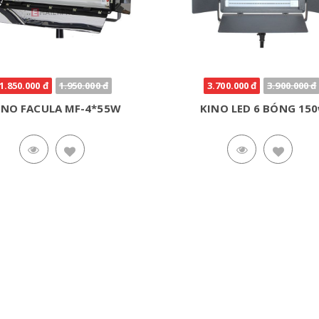
1.850.000 đ
1.950.000 đ
3.700.000 đ
3.900.000 đ
INO FACULA MF-4*55W
KINO LED 6 BÓNG 15