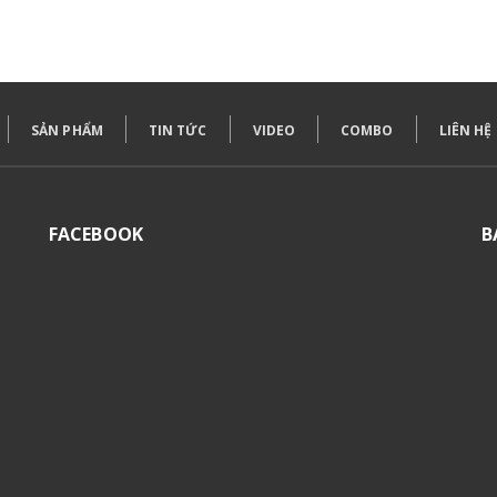
SẢN PHẨM
TIN TỨC
VIDEO
COMBO
LIÊN HỆ
FACEBOOK
B