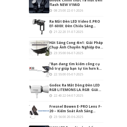
Godox Chính thức ra mắt đèn
flash NEW V1MiD
08:25:00 22-01-2026
Ra Mắt Đèn LED Video E.PRO
EF-600X: Đèn Chiếu Sáng
Mạnh Mẽ Cho Người Đam Mê
21:22:20 31-07-2025
Làm Video
Hắt Sáng Cong 4in1: Giải Pháp
Chụp Ảnh Chuyên Nghiệp Đa
Năng
23:35:00 06-07-2025
"Bạn đang tìm kiếm công cụ
hỗ trợ giúp bạn tự tin hơn khi
thuyết trình hoặc quay
22:55:00 05-07-2025
video? Teleprompter INMEI
Professionnel 22 Inch chính
Godox Ra Mắt Dòng Đèn LED
là giải pháp hoàn hảo cho
RGB LITEMONS LA.RGB: Giải
bạn!
Pháp Chiếu Sáng Toàn Diện
22:40:22 04-07-2025
Cho Studio Hiện Đại
Fresnel Bowen E-PRO Lens F-
20 – Kiểm Soát Ánh Sáng
Chính Xác, Tối Ưu Hóa Quay
23:56:00 20-06-2025
Phim & Chụp Ảnh