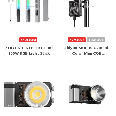
4.150.000 đ
7.974.000 đ
8.860.000 đ
ZHIYUN CINEPEER CF100
Zhiyun MOLUS G200 Bi-
100W RGB Light Stick
Color Mini COB
Monolight