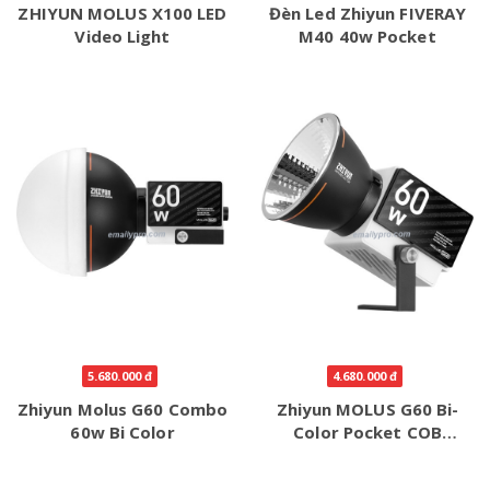
ZHIYUN MOLUS X100 LED
Đèn Led Zhiyun FIVERAY
Video Light
M40 40w Pocket
5.680.000 đ
4.680.000 đ
Zhiyun Molus G60 Combo
Zhiyun MOLUS G60 Bi-
60w Bi Color
Color Pocket COB
Monolight