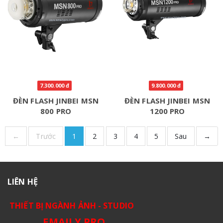
7.300.000 đ
9.800.000 đ
ĐÈN FLASH JINBEI MSN
ĐÈN FLASH JINBEI MSN
800 PRO
1200 PRO
←
Trước
1
2
3
4
5
Sau
→
LIÊN HỆ
THIẾT BỊ NGÀNH ẢNH - STUDIO
EMAILY.PRO