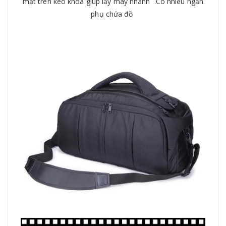
mặt trên kéo khoá giúp lấy máy nhanh .Có nhiều ngăn
phụ chứa đồ