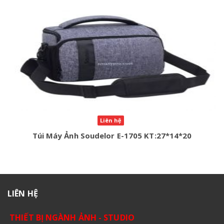
Liên hệ
Túi Máy Ảnh Soudelor E-1705 KT:27*14*20
LIÊN HỆ
THIẾT BỊ NGÀNH ẢNH - STUDIO