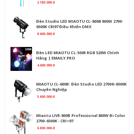
2.180.000 đ
Đèn Studio LED MIAOTU CL-800B 800W 2700-
6500K CRI97 Điều Khiển DMX
8.600.000 đ
Đèn LED MIAOTU CL-500R RGB 520W Chính
Hãng | EMAILY.PRO
4.600.000 đ
MIAOTU CL-600B: Đèn Studio LED 2700K-6500K
Chuyên Nghiệp
5.600.000 đ
Miaotu LIVE-800B Professional 800W Bi Color
2700-6500K - CRI>97
6.800.000 đ