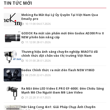
TIN TỨC MỚI
Meking Ra Mắt Đại Lý Ủy Quyền Tại Việt Nam Qua
Emaily.pro
10:11:00 04-07-2026
GODOX Ra mắt sản phẩm mới Đèn Godox AD300 Pro II
NEW phiên bản nâng cấp
11:12:00 28-01-2026
Thương hiệu ánh sáng chuyên nghiệp MIAOTU đã
chính thức đặt chân vào thị trường Việt Nam
10:31:00 28-01-2026
Godox Chính thức ra mắt đèn flash NEW V1MiD
08:25:00 22-01-2026
Ra Mắt Đèn LED Video E.PRO EF-600X: Đèn Chiếu Sáng
Mạnh Mẽ Cho Người Đam Mê Làm Video
21:22:20 31-07-2025
Hắt Sáng Cong 4in1: Giải Pháp Chụp Ảnh Chuyên