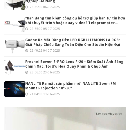
Nghiệp Đa Năng
23:35:00 06-07-2025
"Bạn đang tìm kiếm công cụ hỗ trợ giúp bạn tự tin hơn
khi thuyết trình hoặc quay video? Teleprompter
INMEI Professionnel 22 Inch chính là giải pháp hoàn
22:55:00 05-07-2025
hảo cho bạn!
Godox Ra Mắt Dòng Đèn LED RGB LITEMONS LA.RGB:
Giải Pháp Chiếu Sáng Toàn Diện Cho Studio Hiện Đại
22:40:22 04-07-2025
Fresnel Bowen E-PRO Lens F-20 – Kiểm Soát Ánh Sáng
Chính Xác, Tối Ưu Hóa Quay Phim & Chụp Ảnh
23:56:00 20-06-2025
NANLITE Ra mắt sản phẩm mới NANLITE Zoom FM
Mount Projection 18°-36°
21:04:00 19-06-2025