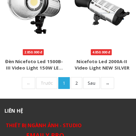
2.850.000 đ
4.850.000 đ
Đèn Nicefoto Led 1500B-
Nicefoto Led 2000A-II
III Video Light 150W LED
Video Light NEW SILVER
COB
←
Trước
1
2
Sau
→
LIÊN HỆ
THIẾT BỊ NGÀNH ẢNH - STUDIO
EMAILY.PRO