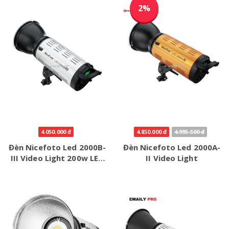
2%
4.050.000 đ
4.850.000 đ
4.995.500 đ
Đèn Nicefoto Led 2000B-
Đèn Nicefoto Led 2000A-
III Video Light 200w LED
II Video Light
COB