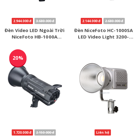
2.944.000 đ
3.680.000 đ
2.144.000 đ
2.680.000 đ
Đèn Video LED Ngoài Trời
Đèn NiceFoto HC-1000SA
NiceFoto HB-1000A
LED Video Light 3200-
3200K-6500K
6500k 100W
20%
1.720.000 đ
2.150.000 đ
Liên hệ