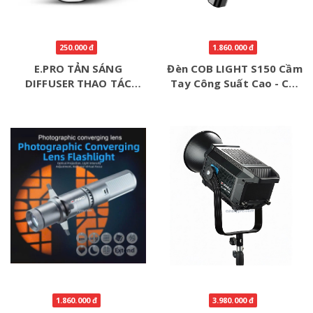
250.000 đ
1.860.000 đ
E.PRO TẢN SÁNG
Đèn COB LIGHT S150 Cầm
DIFFUSER THAO TÁC
Tay Công Suất Cao - CRI
NHANH GẤP GỌN
>95 + Pin P77
1.860.000 đ
3.980.000 đ