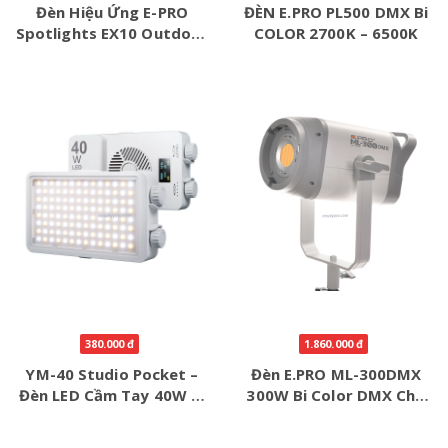
Đèn Hiệu Ứng E-PRO
ĐÈN E.PRO PL500 DMX Bi
Spotlights EX10 Outdoor
COLOR 2700K – 6500K
RGB Pin 9000mAh
380.000 đ
1.860.000 đ
YM-40 Studio Pocket –
Đèn E.PRO ML-300DMX
Đèn LED Cầm Tay 40W Bi
300W Bi Color DMX Cho
Color 3200K–6500K
Livestream