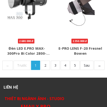
2.680.000 đ
2.350.000 đ
Đèn LED E.PRO MAX-
E-PRO LENS F-20 Fresnel
300Pro Bi Color 2800-
Bowen
5600K
←
Trước
1
2
3
4
5
Sau
→
LIÊN HỆ
THIẾT BỊ NGÀNH ẢNH - STUDIO
EMAILY.PRO