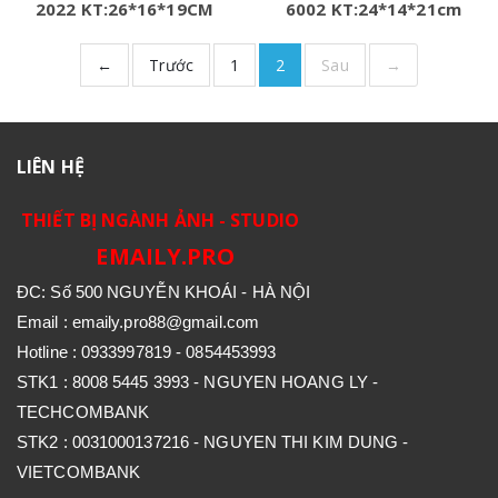
2022 KT:26*16*19CM
6002 KT:24*14*21cm
←
Trước
1
2
Sau
→
LIÊN HỆ
THIẾT BỊ NGÀNH ẢNH - STUDIO
EMAILY.PRO
ĐC: Số 500 NGUYỄN KHOÁI - HÀ NỘI
Email : emaily.pro88@gmail.com
Hotline : 0933997819 - 0854453993
STK1 : 8008 5445 3993 - NGUYEN HOANG LY -
TECHCOMBANK
STK2 : 0031000137216 - NGUYEN THI KIM DUNG -
VIETCOMBANK