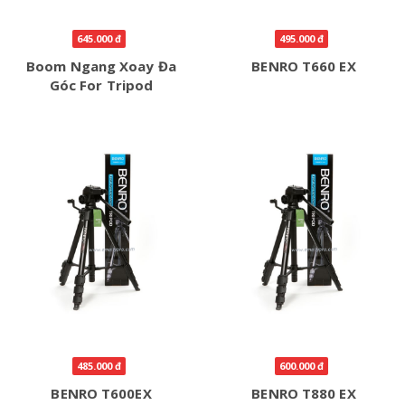
645.000 đ
495.000 đ
Boom Ngang Xoay Đa
BENRO T660 EX
Góc For Tripod
485.000 đ
600.000 đ
BENRO T600EX
BENRO T880 EX