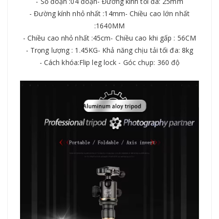
- Số đoạn :04 đoạn- Đường kính tối đa: 25mm
- Đường kính nhỏ nhất :14mm- Chiều cao lớn nhất
:1640MM
- Chiều cao nhỏ nhất :45cm- Chiều cao khi gấp : 56CM
- Trọng lượng : 1.45KG- Khả năng chịu tải tối đa: 8kg
- Cách khóa:Flip leg lock - Góc chụp: 360 độ