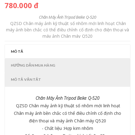
780.000 đ
Chân Máy Ảnh Tripod Beike Q-520
QZSD Chân máy ảnh kỹ thuật số nhôm mới linh hoạt Chân
máy ảnh bền chắc có thể điều chỉnh cố định cho điện thoại và
máy ảnh Chân máy Q520
- Chất liệu :Hợp kim nhôm
- Số đoạn :04 đoạn- Đường kính tối đa: 25mm
MÔ TẢ
- Đường kính nhỏ nhất :14mm- Chiều cao lớn nhất :1640MM
- Chiều cao nhỏ nhất :45cm- Chiều cao khi gấp : 56CM
HƯỚNG DẪN MUA HÀNG
- Trọng lượng : 1.45KG- Khả năng chịu tải tối đa: 8kg
- Cách khóa:Flip leg lock - Góc chụp: 360 độ
MÔ TẢ VẮN TẮT
Chân Máy Ảnh Tripod Beike Q-520
QZSD Chân máy ảnh kỹ thuật số nhôm mới linh hoạt
Chân máy ảnh bền chắc có thể điều chỉnh cố định cho
điện thoại và máy ảnh Chân máy Q520
- Chất liệu :Hợp kim nhôm