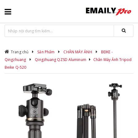
Trang chủ
Sản Phẩm
CHÂN MÁY ẢNH
BEIKE -
Qingzhuang
Qingzhuang QZSD Aluminum
Chân Máy Ảnh Tripod
Beike Q-520