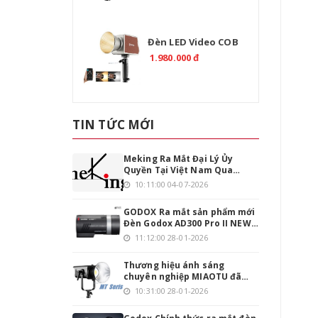
Đèn LED Video COB
TOLIFO PL-200B Bi-
1.980.000 đ
Color 200W Chính
Hãng
TIN TỨC MỚI
Meking Ra Mắt Đại Lý Ủy
Quyền Tại Việt Nam Qua
Emaily.pro
10:11:00 04-07-2026
GODOX Ra mắt sản phẩm mới
Đèn Godox AD300 Pro II NEW
phiên bản nâng cấp
11:12:00 28-01-2026
Thương hiệu ánh sáng
chuyên nghiệp MIAOTU đã
chính thức đặt chân vào thị
10:31:00 28-01-2026
trường Việt Nam