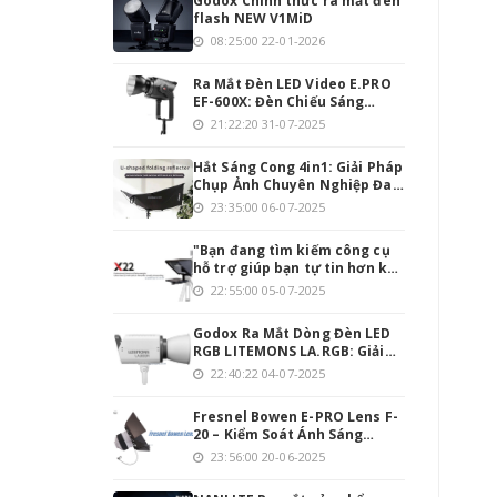
Godox Chính thức ra mắt đèn
flash NEW V1MiD
08:25:00 22-01-2026
Ra Mắt Đèn LED Video E.PRO
EF-600X: Đèn Chiếu Sáng
Mạnh Mẽ Cho Người Đam Mê
21:22:20 31-07-2025
Làm Video
Hắt Sáng Cong 4in1: Giải Pháp
Chụp Ảnh Chuyên Nghiệp Đa
Năng
23:35:00 06-07-2025
"Bạn đang tìm kiếm công cụ
hỗ trợ giúp bạn tự tin hơn khi
thuyết trình hoặc quay
22:55:00 05-07-2025
video? Teleprompter INMEI
Professionnel 22 Inch chính
Godox Ra Mắt Dòng Đèn LED
là giải pháp hoàn hảo cho
RGB LITEMONS LA.RGB: Giải
bạn!
Pháp Chiếu Sáng Toàn Diện
22:40:22 04-07-2025
Cho Studio Hiện Đại
Fresnel Bowen E-PRO Lens F-
20 – Kiểm Soát Ánh Sáng
Chính Xác, Tối Ưu Hóa Quay
23:56:00 20-06-2025
Phim & Chụp Ảnh