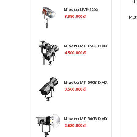
H
Miaotu LIVE-520X
Professional 520W Bi
3.980.000 đ
Một
Color 2700-6500K -
CRI>97
Miaotu MT-650X DMX
Professional 650W –
4.500.000 đ
Đèn LED Bi Color 2700-
6500K Cho Studio
Miaotu MT-500B DMX
Professional 500W Bi
3.500.000 đ
Color 2700-6500K
Miaotu MT-300B DMX
Professional 300W Bi
2.680.000 đ
Color 2700-6500K