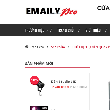
THƯƠNG HIỆU
TRANG CHỦ
GIỚI THIỆU
Trang chủ
Sản Phẩm
THIẾT BỊ PHỤ KIỆN QUAY 
SẢN PHẨM MỚI
10%
Đèn Studio LED
MIAOTU CL-800B 800W
7.740.000 đ
8.600.000 đ
2700-6500K CRI97 Điều
Khiển DMX