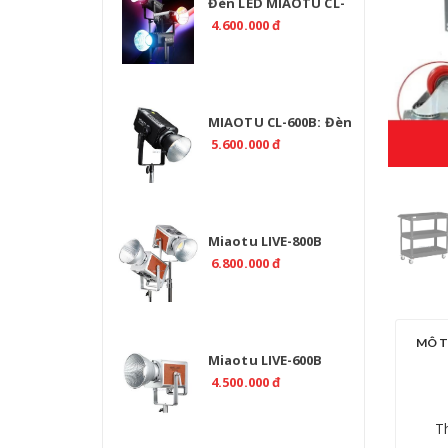
Đèn LED MIAOTU CL-
500R RGB 520W Chính
4.600.000 đ
Hãng | EMAILY.PRO
MIAOTU CL-600B: Đèn
Studio LED 2700K-
5.600.000 đ
6500K Chuyên Nghiệp
Miaotu LIVE-800B
Professional 800W Bi
6.800.000 đ
Color 2700-6500K -
CRI>97
MÔ 
Miaotu LIVE-600B
Professional 600W Bi
4.500.000 đ
Color 2700-6500K -
CRI>97
Th