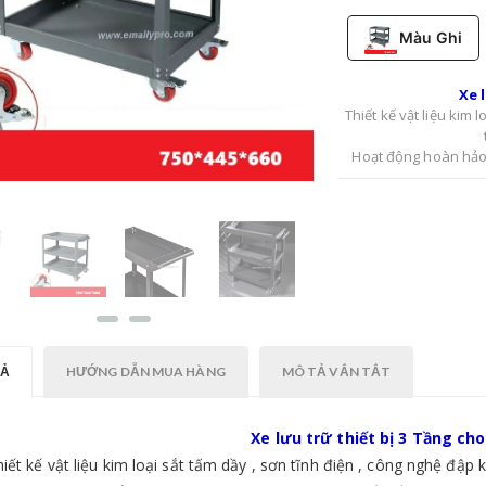
Màu Ghi
Xe 
Thiết kế vật liệu kim 
Hoạt động hoàn hảo 
được bao phủ cao 
Một phụ kiện không
ngoài trời , nó giúp
TẢ
HƯỚNG DẪN MUA HÀNG
MÔ TẢ VẮN TẮT
Xe lưu trữ thiết bị 3 Tầng c
iết kế vật liệu kim loại sắt tấm dầy , sơn tĩnh điện , công nghệ đập