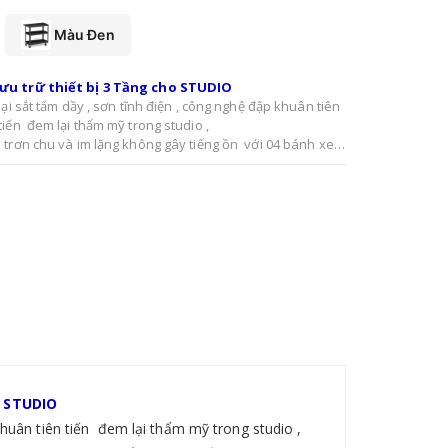
Màu Đen
lưu trữ thiết bị 3 Tầng cho STUDIO
loại sắt tấm dầy , sơn tĩnh điện , công nghệ đập khuân tiên
tiến đem lại thẩm mỹ trong studio ,
trơn chu và im lặng không gây tiếng ồn với 04 bánh xe
su chất lượng cao di chuyển hoạt động không gây ảnh
hưởng đến nền nhà .
 thể thiếu trong Studio , Phim trường hay trường quay
 chứa các vật dụng phụ trợ ánh sáng một cách hiệu quả và
ngăn nắp
ho STUDIO
 khuân tiên tiến đem lại thẩm mỹ trong studio ,