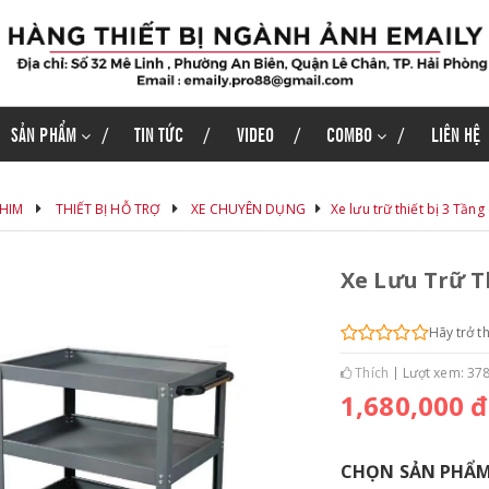
SẢN PHẨM
TIN TỨC
VIDEO
COMBO
LIÊN HỆ
PHIM
THIẾT BỊ HỖ TRỢ
XE CHUYÊN DỤNG
Xe lưu trữ thiết bị 3 Tần
Xe Lưu Trữ T
Hãy trở t
Thích
Lượt xem: 37
1,680,000 đ
CHỌN SẢN PHẨ