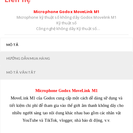
Microphone Godox MoveLink M1
Microphone kỹ thuật số không dây Godox Movelink M1
Kỹ thuật số
Công nghệ không dây Kỹ thuật số
Máy phát đi kèm 1 x Clip-On
Tần số đa dạng
MÔ TẢ
Băng thông RF 2,4 GHz
Quét kênh RF Tự động quét
Phạm vi hoạt động tối đa 164 '/ 50 m (đường thẳng)
HƯỚNG DẪN MUA HÀNG
Máy phát tối đa trên mỗi băng tần 8
Máy ghi âm tích hợp Không
MÔ TẢ VẮN TẮT
Hỗ trợ mã thời gian Không có
Dải động 100 dBA
Microphone Godox MoveLink M1
MoveLink M1 của Godox cung cấp một cách dễ dàng sử dụng và
tiết kiệm chi phí để tham gia vào thế giới âm thanh không dây cho
nhiều người sáng tạo nội dung khác nhau bao gồm các nhân vật
YouTube và TikTok, vlogger, nhà báo di động, v.v.