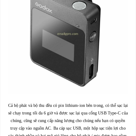
Cả bộ phát và bộ thu đều có pin lithium-ion bên trong, có thể sạc lại
sẽ chạy trong tối đa 6 giờ và được sạc lại qua cổng USB Type-C của
chúng, cũng sẽ cung cấp năng lượng cho chúng nếu bạn có quyền
truy cập vào nguồn AC. Ba cáp sạc USB, một hộp sạc tiện lợi cho
các thành phần và hai mũ gió lông cho bộ phát / mic được bao gồm.