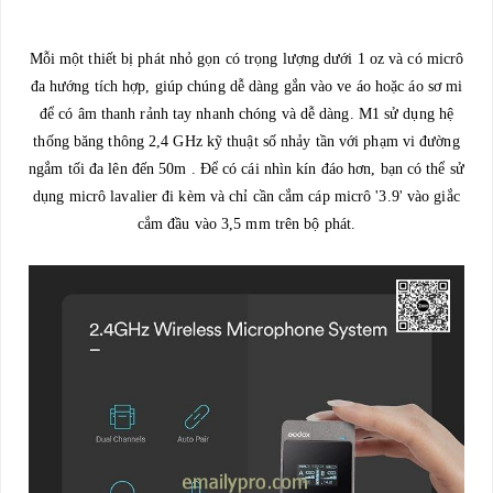
Mỗi một thiết bị phát nhỏ gọn có trọng lượng dưới 1 oz và có micrô
đa hướng tích hợp, giúp chúng dễ dàng gắn vào ve áo hoặc áo sơ mi
để có âm thanh rảnh tay nhanh chóng và dễ dàng. M1 sử dụng hệ
thống băng thông 2,4 GHz kỹ thuật số nhảy tần với phạm vi đường
ngắm tối đa lên đến 50m . Để có cái nhìn kín đáo hơn, bạn có thể sử
dụng micrô lavalier đi kèm và chỉ cần cắm cáp micrô '3.9' vào giắc
cắm đầu vào 3,5 mm trên bộ phát.