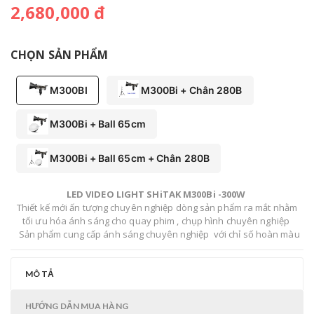
2,680,000 đ
CHỌN SẢN PHẨM
M300BI
M300Bi + Chân 280B
M300Bi + Ball 65cm
M300Bi + Ball 65cm + Chân 280B
LED VIDEO LIGHT SHiTAK M300Bi -300W
Thiết kế mới ấn tượng chuyên nghiệp dòng sản phẩm ra mắt nhằm
tối ưu hóa ánh sáng cho quay phim , chụp hình chuyên nghiệp
Sản phẩm cung cấp ánh sáng chuyên nghiệp với chỉ số hoàn màu
cao .Phù hợp các Studio chuyên nghiệp chụp ảnh , quay phim , vlog
....Vỏ nhôm cao cấp giúp tản nhiệt tốt với quạt siêu im lặng phù hợp
Nhiệt độ màu : 3200K- 5600K Điều chỉnh công suất 5% >> 100%
HỖ TRỢ APP thuận tiện cho việc điều chỉnh ánh sáng - Tặng kèm
chiếu sang ngay cả trong phòng thu
MÔ TẢ
Trọng lượng: 3.3kg Kích thước: 27*12*25cm
choá điều khiển
HƯỚNG DẪN MUA HÀNG