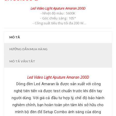
Led Video Light Aputure Amaran 200D
- Nhiệt độ màu : 5600K
- Góc chiếu sáng : 105°
- Công suất tiêu thụ tối đa 200 W
- Kết xuất màu chính xác CRI 95 -TLCI 96
- Điều chỉnh công suất từ 0 - 100%, màn hình LCD
MÔ TẢ
- Quang trắc : 51.600 Lux ở 1 m
- Ngàm tiếp xúc chuẩn Bowens
- Có thể chỉnh công suất bằng Remote, Bluetooth đến 80m
HƯỚNG DẪN MUA HÀNG
- Quạt tản nhiệt tích hợp
- 8 hiệu ứng FX
MÔ TẢ VẮN TẮT
- AC Input : 100 ~ 240 VAC, 50 / 60 Hz
- DC Input : 48 VDC
- Điều khiển ứng dụng liên kết Sidus
Led Video Light Aputure Amaran 200D
- Chất liệu vỏ : Polycarbonate
- Nguồn : AC Adapter 1.5m
Dòng đèn Led Amaran là được sản xuất với công
- Kích thước : 16,0 * 20,0 * 34,0 cm
nghệ tiên tiến và được test chuẩn trước khi đến tay
- Trọng lượng : 1,577 Gram
người dùng. Với giá cả đầu tư hợp lý, chế độ bảo hành
nghiêm chỉnh, bạn hoàn toàn yên tâm khi sở hữu cho
mình bộ đèn để Setup Combo ánh sáng của dòng