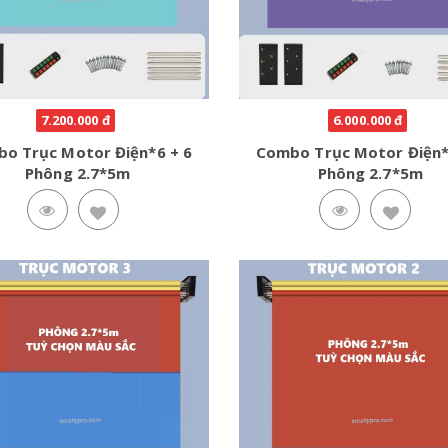
7.200.000 đ
6.000.000 đ
o Trục Motor Điện*6 + 6
Combo Trục Motor Điện*
Phông 2.7*5m
Phông 2.7*5m