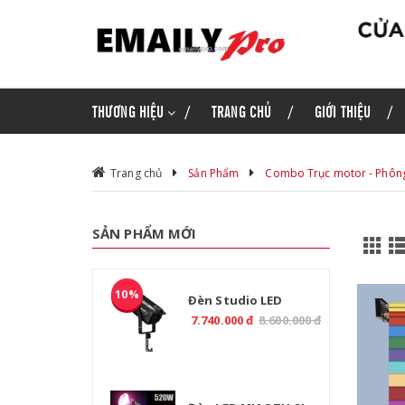
THƯƠNG HIỆU
TRANG CHỦ
GIỚI THIỆU
Trang chủ
Sản Phẩm
Combo Trục motor - Phôn
SẢN PHẨM MỚI
10%
Đèn Studio LED
MIAOTU CL-800B 800W
7.740.000 đ
8.600.000 đ
2700-6500K CRI97 Điều
Khiển DMX