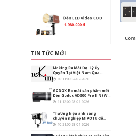
Đèn LED Video COB
TOLIFO PL-200B Bi-
1.980.000 đ
Color 200W Chính
Hãng
Comb
TIN TỨC MỚI
Meking Ra Mắt Đại Lý Ủy
Quyền Tại Việt Nam Qua
Emaily.pro
10:11:00 04-07-2026
GODOX Ra mắt sản phẩm mới
Đèn Godox AD300 Pro II NEW
phiên bản nâng cấp
11:12:00 28-01-2026
Thương hiệu ánh sáng
chuyên nghiệp MIAOTU đã
chính thức đặt chân vào thị
10:31:00 28-01-2026
trường Việt Nam