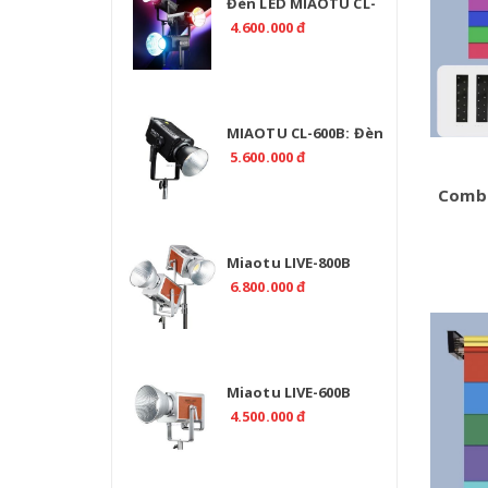
Đèn LED MIAOTU CL-
500R RGB 520W Chính
4.600.000 đ
Hãng | EMAILY.PRO
MIAOTU CL-600B: Đèn
Studio LED 2700K-
5.600.000 đ
6500K Chuyên Nghiệp
Combo
Miaotu LIVE-800B
Professional 800W Bi
6.800.000 đ
Color 2700-6500K -
CRI>97
Miaotu LIVE-600B
Professional 600W Bi
4.500.000 đ
Color 2700-6500K -
CRI>97