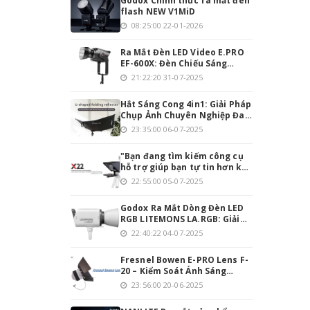
Godox Chính thức ra mắt đèn
flash NEW V1MiD
08:25:00 22-01-2026
Ra Mắt Đèn LED Video E.PRO
EF-600X: Đèn Chiếu Sáng
Mạnh Mẽ Cho Người Đam Mê
21:22:20 31-07-2025
Làm Video
Hắt Sáng Cong 4in1: Giải Pháp
Chụp Ảnh Chuyên Nghiệp Đa
Năng
23:35:00 06-07-2025
"Bạn đang tìm kiếm công cụ
hỗ trợ giúp bạn tự tin hơn khi
thuyết trình hoặc quay
22:55:00 05-07-2025
video? Teleprompter INMEI
Professionnel 22 Inch chính
Godox Ra Mắt Dòng Đèn LED
là giải pháp hoàn hảo cho
RGB LITEMONS LA.RGB: Giải
bạn!
Pháp Chiếu Sáng Toàn Diện
22:40:22 04-07-2025
Cho Studio Hiện Đại
Fresnel Bowen E-PRO Lens F-
20 – Kiểm Soát Ánh Sáng
Chính Xác, Tối Ưu Hóa Quay
23:56:00 20-06-2025
Phim & Chụp Ảnh