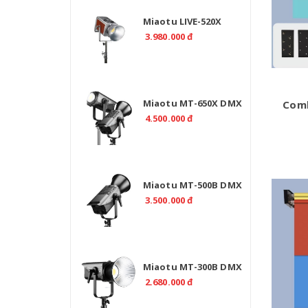
Miaotu LIVE-520X
Professional 520W Bi
3.980.000 đ
Color 2700-6500K -
CRI>97
Miaotu MT-650X DMX
Comb
Professional 650W –
4.500.000 đ
Đèn LED Bi Color 2700-
6500K Cho Studio
Miaotu MT-500B DMX
Professional 500W Bi
3.500.000 đ
Color 2700-6500K
Miaotu MT-300B DMX
Professional 300W Bi
2.680.000 đ
Color 2700-6500K