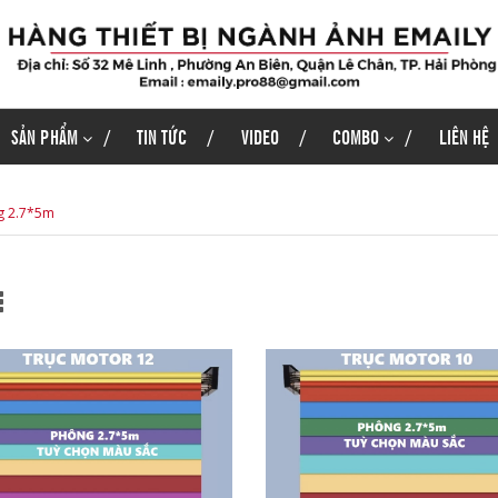
SẢN PHẨM
TIN TỨC
VIDEO
COMBO
LIÊN HỆ
g 2.7*5m