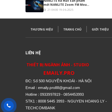
NANLITE Ra mắt sản phẩm
mới NANLITE Zoom FM Mount
Projection 18°-36°
21:04:00 19-06-2025
THƯƠNG HIỆU
TRANG CHỦ
GIỚI THIỆU
LIÊN HỆ
THIẾT BỊ NGÀNH ẢNH - STUDIO
EMAILY.PRO
ĐC: Số 500 NGUYỄN KHOÁI - HÀ NỘI
Email : emaily.pro88@gmail.com
Hotline : 0933997819 - 0854453993
STK1 : 8008 5445 3993 - NGUYEN HOANG LY -
TECHCOMBANK