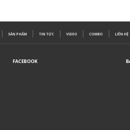
SẢN PHẨM
TIN TỨC
VIDEO
COMBO
LIÊN HỆ
FACEBOOK
B