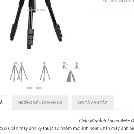
có thể điều chỉn
- Số
- Đường kín
- Chiều 
- Trọng l
- Cá
TẢ
HƯỚNG DẪN MUA HÀNG
MÔ TẢ VẮN TẮT
Chân Máy Ảnh Tripod Beike 
SD Chân máy ảnh kỹ thuật số nhôm mới linh hoạt Chân máy ảnh bền 