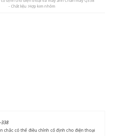
h cố định cho điện thoại và máy ảnh Chân máy Q338
- Chất liệu :Hợp kim nhôm
 đoạn :4 đoạn- Đường kính tối đa: 25mm
h nhỏ nhất :18mm- Chiều cao lớn nhất :1890MM
cao nhỏ nhất :66cm- Chiều cao khi gấp : 65CM
ượng : 1.83KG- Khả năng chịu tải tối đa: 10kg
ch khóa:Flip leg lock - Góc chụp: 360 độ
Q-338
chắc có thể điều chỉnh cố định cho điện thoại