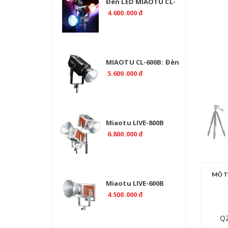
Đèn LED MIAOTU CL-
500R RGB 520W Chính
4.600.000 đ
Hãng | EMAILY.PRO
MIAOTU CL-600B: Đèn
Studio LED 2700K-
5.600.000 đ
6500K Chuyên Nghiệp
Miaotu LIVE-800B
Professional 800W Bi
6.800.000 đ
Color 2700-6500K -
CRI>97
MÔ 
Miaotu LIVE-600B
Professional 600W Bi
4.500.000 đ
Color 2700-6500K -
CRI>97
QZ