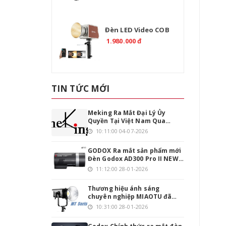
Đèn LED Video COB
TOLIFO PL-200B Bi-
1.980.000 đ
Color 200W Chính
Hãng
TIN TỨC MỚI
Meking Ra Mắt Đại Lý Ủy
Quyền Tại Việt Nam Qua
Emaily.pro
10:11:00 04-07-2026
GODOX Ra mắt sản phẩm mới
Đèn Godox AD300 Pro II NEW
phiên bản nâng cấp
11:12:00 28-01-2026
Thương hiệu ánh sáng
chuyên nghiệp MIAOTU đã
chính thức đặt chân vào thị
10:31:00 28-01-2026
trường Việt Nam