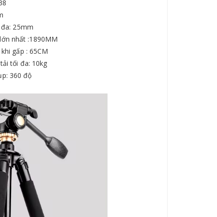
338
ôm
i đa: 25mm
 lớn nhất :1890MM
 khi gấp : 65CM
tải tối đa: 10kg
hụp: 360 độ