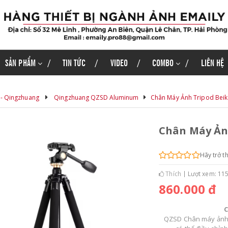
SẢN PHẨM
TIN TỨC
VIDEO
COMBO
LIÊN HỆ
 - Qingzhuang
Qingzhuang QZSD Aluminum
Chân Máy Ảnh Tripod Bei
Chân Máy Ảnh
Hãy trở t
Thích
Lượt xem: 11
860.000 đ
C
QZSD Chân máy ảnh k