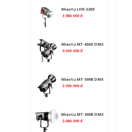
Miaotu LIVE-520X
Professional 520W Bi
3.980.000 đ
Color 2700-6500K -
CRI>97
Miaotu MT-650X DMX
Professional 650W –
4.500.000 đ
Đèn LED Bi Color 2700-
6500K Cho Studio
Miaotu MT-500B DMX
Professional 500W Bi
3.500.000 đ
Color 2700-6500K
Miaotu MT-300B DMX
Professional 300W Bi
2.680.000 đ
Color 2700-6500K