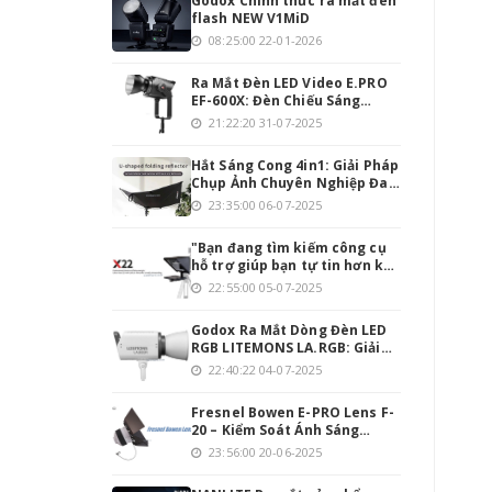
Godox Chính thức ra mắt đèn
flash NEW V1MiD
08:25:00 22-01-2026
Ra Mắt Đèn LED Video E.PRO
EF-600X: Đèn Chiếu Sáng
Mạnh Mẽ Cho Người Đam Mê
21:22:20 31-07-2025
Làm Video
Hắt Sáng Cong 4in1: Giải Pháp
Chụp Ảnh Chuyên Nghiệp Đa
Năng
23:35:00 06-07-2025
"Bạn đang tìm kiếm công cụ
hỗ trợ giúp bạn tự tin hơn khi
thuyết trình hoặc quay
22:55:00 05-07-2025
video? Teleprompter INMEI
Professionnel 22 Inch chính
Godox Ra Mắt Dòng Đèn LED
là giải pháp hoàn hảo cho
RGB LITEMONS LA.RGB: Giải
bạn!
Pháp Chiếu Sáng Toàn Diện
22:40:22 04-07-2025
Cho Studio Hiện Đại
Fresnel Bowen E-PRO Lens F-
20 – Kiểm Soát Ánh Sáng
Chính Xác, Tối Ưu Hóa Quay
23:56:00 20-06-2025
Phim & Chụp Ảnh