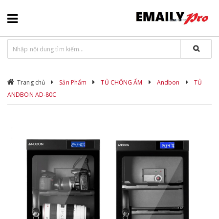
Trang chủ
Sản Phẩm
TỦ CHỐNG ẨM
Andbon
TỦ
ANDBON AD-80C