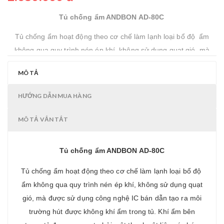
Tủ chống ẩm ANDBON AD-80C
Tủ chống ẩm hoạt động theo cơ chế làm lạnh loại bổ độ ẩm
không qua quy trình nén ép khí, không sử dụng quạt gió, mà
được sử dụng công nghệ IC bán dẫn tạo ra môi trường hút được
MÔ TẢ
không khí ẩm trong tủ. Khí ẩm bên trong tủ được ngưng tụ bởi
một thanh vật liệu có chức năng làm lạnh, tạo thành những hạt
HƯỚNG DẪN MUA HÀNG
sương nhỏ và được hút ra bằng bộ phận hút ẩm của Block gồm
thanh bức xạ và phần tử nhiệt điện bốc thành hơi ra bên ngoài.
MÔ TẢ VẮN TẮT
Tủ chống ẩm ANDBON AD-80C
Tủ chống ẩm hoạt động theo cơ chế làm lạnh loại bổ độ
ẩm không qua quy trình nén ép khí, không sử dụng quạt
gió, mà được sử dụng công nghệ IC bán dẫn tạo ra môi
trường hút được không khí ẩm trong tủ. Khí ẩm bên