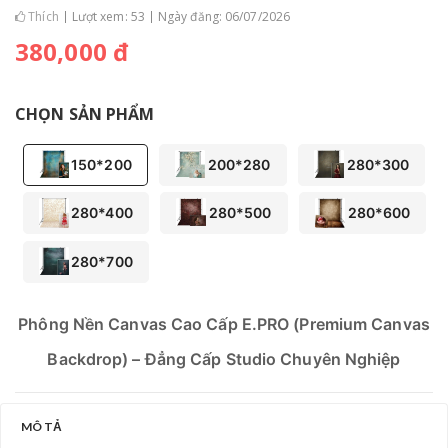
Thích
Lượt xem: 53
Ngày đăng: 06/07/2026
380,000 đ
CHỌN SẢN PHẨM
150*200
200*280
280*300
280*400
280*500
280*600
280*700
Phông Nền Canvas Cao Cấp E.PRO (Premium Canvas
Backdrop) – Đẳng Cấp Studio Chuyên Nghiệp
Bạn đang tìm kiếm một giải pháp phông nền hoàn hảo
để nâng tầm các bộ ảnh lookbook thời trang, quay
MÔ TẢ
video TikTok triệu view hay nâng cấp không gian