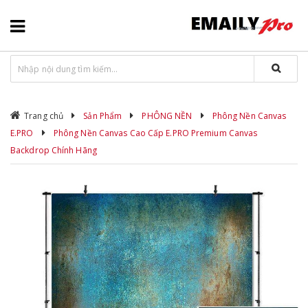
Trang chủ
Sản Phẩm
PHÔNG NỀN
Phông Nền Canvas
E.PRO
Phông Nền Canvas Cao Cấp E.PRO Premium Canvas
Backdrop Chính Hãng