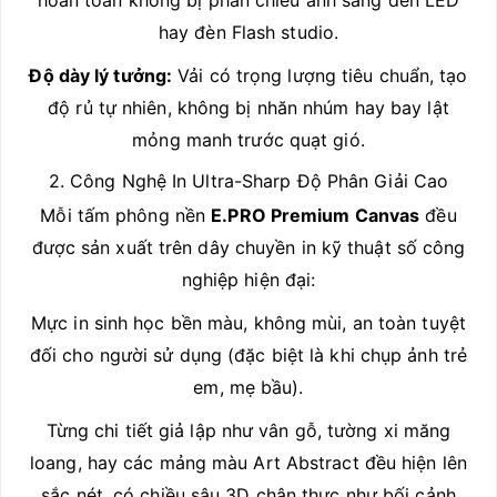
hoàn toàn không bị phản chiếu ánh sáng đèn LED
hay đèn Flash studio.
Độ dày lý tưởng:
Vải có trọng lượng tiêu chuẩn, tạo
độ rủ tự nhiên, không bị nhăn nhúm hay bay lật
mỏng manh trước quạt gió.
2. Công Nghệ In Ultra-Sharp Độ Phân Giải Cao
Mỗi tấm phông nền
E.PRO Premium Canvas
đều
được sản xuất trên dây chuyền in kỹ thuật số công
nghiệp hiện đại:
Mực in sinh học bền màu, không mùi, an toàn tuyệt
đối cho người sử dụng (đặc biệt là khi chụp ảnh trẻ
em, mẹ bầu).
Từng chi tiết giả lập như vân gỗ, tường xi măng
loang, hay các mảng màu Art Abstract đều hiện lên
sắc nét, có chiều sâu 3D chân thực như bối cảnh