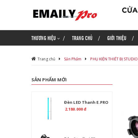
THƯƠNG HIỆU
TRANG CHỦ
GIỚI THIỆU
Trang chủ
Sản Phẩm
PHỤ KIỆN THIẾT BỊ STUDIO
SẢN PHẨM MỚI
Đèn LED Thanh E.PRO
T120 Mars 60W | RGB
2.180.000 đ
HSI, Pin 5200mAh, App
Control