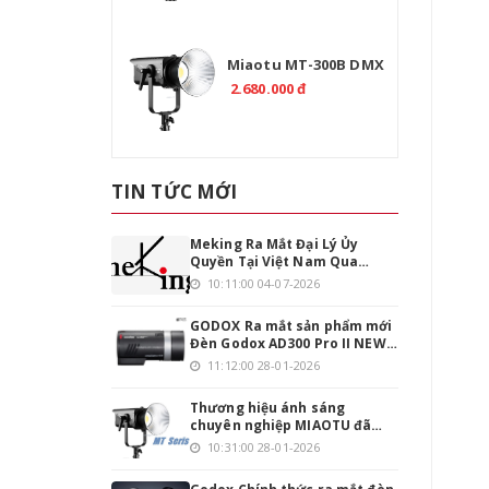
Miaotu MT-300B DMX
Professional 300W Bi
2.680.000 đ
Color 2700-6500K
TIN TỨC MỚI
Meking Ra Mắt Đại Lý Ủy
Quyền Tại Việt Nam Qua
Emaily.pro
10:11:00 04-07-2026
GODOX Ra mắt sản phẩm mới
Đèn Godox AD300 Pro II NEW
phiên bản nâng cấp
11:12:00 28-01-2026
Thương hiệu ánh sáng
chuyên nghiệp MIAOTU đã
chính thức đặt chân vào thị
10:31:00 28-01-2026
trường Việt Nam