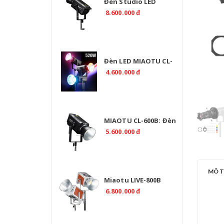
Đèn Studio LED
MIAOTU CL-800B 800W
8.600.000 đ
2700-6500K CRI97 Điều
Khiển DMX
Đèn LED MIAOTU CL-
500R RGB 520W Chính
4.600.000 đ
Hãng | EMAILY.PRO
MIAOTU CL-600B: Đèn
Studio LED 2700K-
5.600.000 đ
6500K Chuyên Nghiệp
MÔ 
Miaotu LIVE-800B
Professional 800W Bi
6.800.000 đ
Color 2700-6500K -
CRI>97