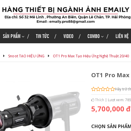
SẢN PHẨM
TIN TỨC
VIDEO
COMBO
LIÊN HỆ
Snoot TẠO HIỆU ỨNG
OT1 Pro Max Tạo Hiệu Ứng Nghệ Thuật 20/40
OT1 Pro Max
Hãy trở t
Thích
Lượt xem: 78
5,700,000 đ
CHỌN SẢN PHẨ