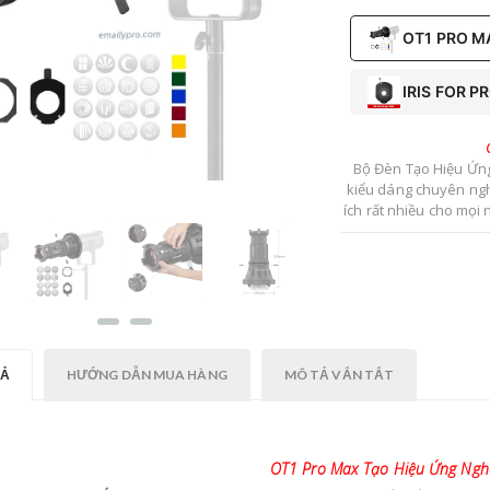
OT1 PRO M
IRIS FOR P
Bộ Đèn Tạo Hiệu Ứng
kiểu dáng chuyên ngh
ích rất nhiều cho mọi
mới và giúp ích sự bi
camer
TẢ
HƯỚNG DẪN MUA HÀNG
MÔ TẢ VẮN TẮT
OT1 Pro Max Tạo Hiệu Ứng Ngh