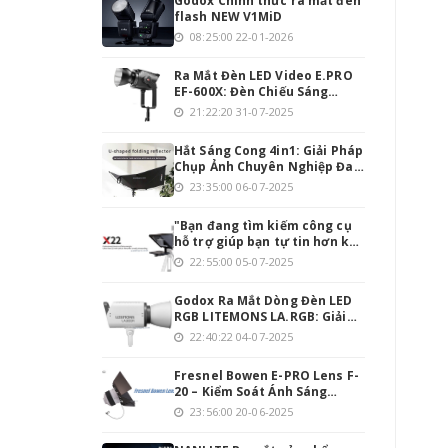
Godox Chính thức ra mắt đèn
flash NEW V1MiD
08:25:00 22-01-2026
Ra Mắt Đèn LED Video E.PRO
EF-600X: Đèn Chiếu Sáng
Mạnh Mẽ Cho Người Đam Mê
21:22:20 31-07-2025
Làm Video
Hắt Sáng Cong 4in1: Giải Pháp
Chụp Ảnh Chuyên Nghiệp Đa
Năng
23:35:00 06-07-2025
"Bạn đang tìm kiếm công cụ
hỗ trợ giúp bạn tự tin hơn khi
thuyết trình hoặc quay
22:55:00 05-07-2025
video? Teleprompter INMEI
Professionnel 22 Inch chính
Godox Ra Mắt Dòng Đèn LED
là giải pháp hoàn hảo cho
RGB LITEMONS LA.RGB: Giải
bạn!
Pháp Chiếu Sáng Toàn Diện
22:40:22 04-07-2025
Cho Studio Hiện Đại
Fresnel Bowen E-PRO Lens F-
20 – Kiểm Soát Ánh Sáng
Chính Xác, Tối Ưu Hóa Quay
23:56:00 20-06-2025
Phim & Chụp Ảnh