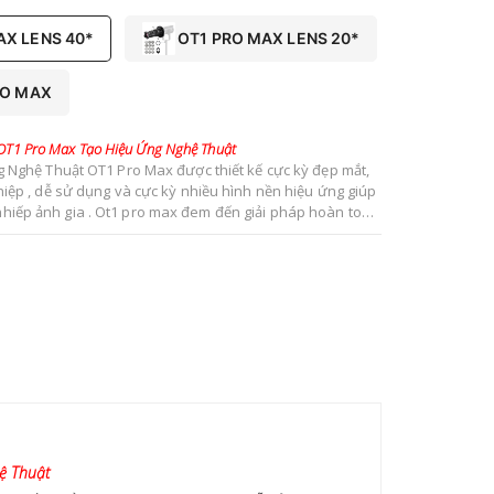
AX LENS 40*
OT1 PRO MAX LENS 20*
RO MAX
OT1 Pro Max Tạo Hiệu Ứng Nghệ Thuật
 Nghệ Thuật OT1 Pro Max được thiết kế cực kỳ đẹp mắt,
iệp , dễ sử dụng và cực kỳ nhiều hình nền hiệu ứng giúp
 nhiếp ảnh gia . Ot1 pro max đem đến giải pháp hoàn toàn
ến hóa sáng tạo trong lúc chụp hình cho nhiếp ảnh gia và
a man tác nghiệp quay phim nghệ thuật.
ệ Thuật