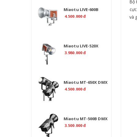
Bộ 
cực
Miaotu LIVE-600B
Professional 600W Bi
4.500.000 đ
và 
Color 2700-6500K -
CRI>97
Miaotu LIVE-520X
Professional 520W Bi
3.980.000 đ
Color 2700-6500K -
CRI>97
Miaotu MT-650X DMX
Professional 650W –
4.500.000 đ
Đèn LED Bi Color 2700-
6500K Cho Studio
Miaotu MT-500B DMX
Professional 500W Bi
3.500.000 đ
Color 2700-6500K