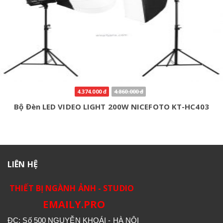
4.374.000 đ
4.860.000 đ
Bộ Đèn LED VIDEO LIGHT 200W NICEFOTO KT-HC403
LIÊN HỆ
THIẾT BỊ NGÀNH ẢNH - STUDIO
EMAILY.PRO
ĐC: Số 500 NGUYỄN KHOÁI - HÀ NỘI