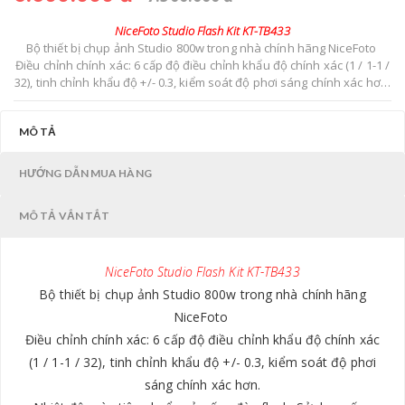
NiceFoto Studio Flash Kit KT-TB433
Bộ thiết bị chụp ảnh Studio 800w trong nhà chính hãng NiceFoto
Điều chỉnh chính xác: 6 cấp độ điều chỉnh khẩu độ chính xác (1 / 1-1 /
32), tinh chỉnh khẩu độ +/- 0.3, kiểm soát độ phơi sáng chính xác hơn.
Nhiệt độ màu tiêu chuẩn của ống đèn flash: Sử dụng ống ánh sáng
chuyên nghiệp và nhiệt độ màu được duy trì ở mức 5500k ± 200k,
MÔ TẢ
không bị ảnh hưởng bởi công suất đầu ra.
HƯỚNG DẪN MUA HÀNG
MÔ TẢ VẮN TẮT
NiceFoto Studio Flash Kit KT-TB433
Bộ thiết bị chụp ảnh Studio 800w trong nhà chính hãng
NiceFoto
Điều chỉnh chính xác: 6 cấp độ điều chỉnh khẩu độ chính xác
(1 / 1-1 / 32), tinh chỉnh khẩu độ +/- 0.3, kiểm soát độ phơi
sáng chính xác hơn.