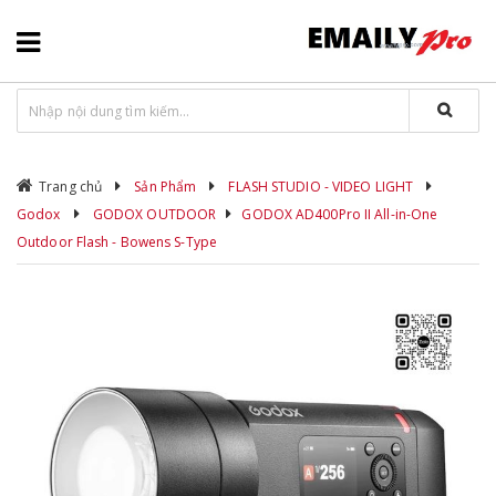
Trang chủ
Sản Phẩm
FLASH STUDIO - VIDEO LIGHT
Godox
GODOX OUTDOOR
GODOX AD400Pro II All-in-One
Outdoor Flash - Bowens S-Type