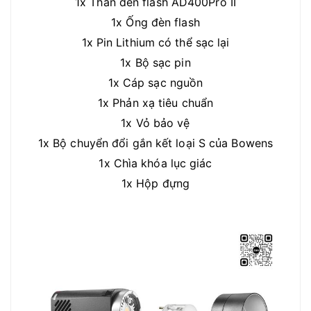
1x Thân đèn flash AD400Pro II
1x Ống đèn flash
1x Pin Lithium có thể sạc lại
1x Bộ sạc pin
1x Cáp sạc nguồn
1x Phản xạ tiêu chuẩn
1x Vỏ bảo vệ
1x Bộ chuyển đổi gắn kết loại S của Bowens
1x Chìa khóa lục giác
1x Hộp đựng