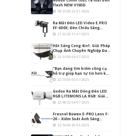
Godox Chính thức ra mắt đèn
flash NEW V1MiD
08:25:00 22-01-2026
Ra Mắt Đèn LED Video E.PRO
EF-600X: Đèn Chiếu Sáng
Mạnh Mẽ Cho Người Đam Mê
21:22:20 31-07-2025
Làm Video
Hắt Sáng Cong 4in1: Giải Pháp
Chụp Ảnh Chuyên Nghiệp Đa
Năng
23:35:00 06-07-2025
"Bạn đang tìm kiếm công cụ
hỗ trợ giúp bạn tự tin hơn khi
thuyết trình hoặc quay
22:55:00 05-07-2025
video? Teleprompter INMEI
Professionnel 22 Inch chính
Godox Ra Mắt Dòng Đèn LED
là giải pháp hoàn hảo cho
RGB LITEMONS LA.RGB: Giải
bạn!
Pháp Chiếu Sáng Toàn Diện
22:40:22 04-07-2025
Cho Studio Hiện Đại
Fresnel Bowen E-PRO Lens F-
20 – Kiểm Soát Ánh Sáng
Chính Xác, Tối Ưu Hóa Quay
23:56:00 20-06-2025
Phim & Chụp Ảnh