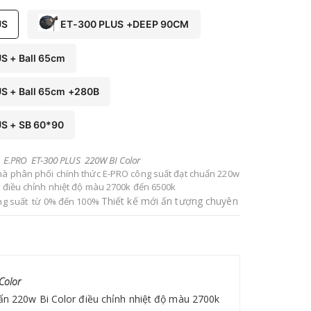
US
ET-300 PLUS +DEEP 90CM
S + Ball 65cm
S + Ball 65cm +280B
S + SB 60*90
E.PRO ET-300 PLUS 220W BI Color
hà phân phối chính thức E-PRO công suất đạt chuẩn 220w
r điều chỉnh nhiệt độ màu 2700k đến 6500k
Thiết kế mới ấn tượng chuyên
ông suất từ 0% đến 100%
ẩm ra mắt nhằm tối ưu hóa ánh sáng cho quay phim
, chụp hình chuyên nghiệp
 ánh sáng chuyên nghiệp với chỉ số hoàn màu cao
o chuyên nghiệp chụp ảnh , quay phim , vlog ....Vỏ
n nhiệt tốt với quạt siêu im lặng phù hợp chiếu sang
Color
g thu -
Trọng lượng: 3.3kg Kích thước: 27*12*25cm
ẩn 220w Bi Color điều chỉnh nhiệt độ màu 2700k