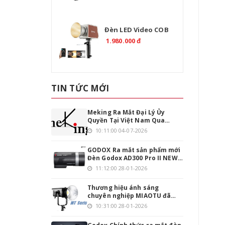
Đèn LED Video COB
TOLIFO PL-200B Bi-
1.980.000 đ
Color 200W Chính
Hãng
TIN TỨC MỚI
Meking Ra Mắt Đại Lý Ủy
Quyền Tại Việt Nam Qua
Emaily.pro
10:11:00 04-07-2026
GODOX Ra mắt sản phẩm mới
Đèn Godox AD300 Pro II NEW
phiên bản nâng cấp
11:12:00 28-01-2026
Thương hiệu ánh sáng
chuyên nghiệp MIAOTU đã
chính thức đặt chân vào thị
10:31:00 28-01-2026
trường Việt Nam