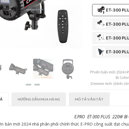
ET-300 PL
ET-300 PLU
ET-300 PLU
ET-300 PLU
Phiên bản mới 2024 n
Bi Colo
Dimmer tinh chỉnh c
nghiệp dòng sản ph
TẢ
HƯỚNG DẪN MUA HÀNG
MÔ TẢ VẮN TẮT
Sản phẩm cung cấp
.Phù hợp các Studi
nhôm cao cấp giúp tả
E.PRO ET-300 PLUS 220W BI 
ngay cả trong phòn
ên bản mới 2024 nhà phân phối chính thức E-PRO công suất đạt chu