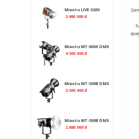
Miaotu LIVE-520X
Dim
Professional 520W Bi
3.980.000 đ
Color 2700-6500K -
Sả
CRI>97
quay
Miaotu MT-650X DMX
Professional 650W –
4.500.000 đ
Đèn LED Bi Color 2700-
6500K Cho Studio
Miaotu MT-500B DMX
Professional 500W Bi
3.500.000 đ
Color 2700-6500K
Miaotu MT-300B DMX
Professional 300W Bi
2.680.000 đ
Color 2700-6500K