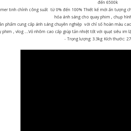
đến 6500k
mer tinh chỉnh công suất từ 0% đến 100%
Thiết kế mới ấn tượng 
hóa ánh sáng cho quay phim , chụp hì
n phẩm cung cấp ánh sáng chuyên nghiệp với chỉ số hoàn màu cao 
 phim , vlog ....Vỏ nhôm cao cấp giúp tản nhiệt tốt với quạt siêu i
-
Trọng lượng: 3.3kg Kích thước: