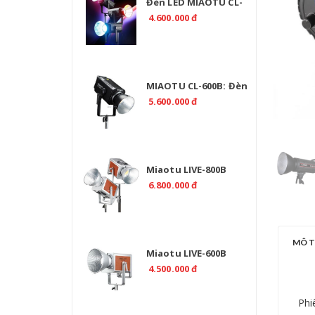
Đèn LED MIAOTU CL-
500R RGB 520W Chính
4.600.000 đ
Hãng | EMAILY.PRO
MIAOTU CL-600B: Đèn
Studio LED 2700K-
5.600.000 đ
6500K Chuyên Nghiệp
Miaotu LIVE-800B
Professional 800W Bi
6.800.000 đ
Color 2700-6500K -
CRI>97
MÔ 
Miaotu LIVE-600B
Professional 600W Bi
4.500.000 đ
Color 2700-6500K -
CRI>97
Phi