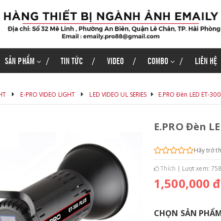
SẢN PHẨM
TIN TỨC
VIDEO
COMBO
LIÊN HỆ
HT
E-PRO VIDEO LIGHT
LED VIDEO UL SERIES
E.PRO Đèn LED ET-300
E.PRO Đèn LE
Hãy trở t
Thích
Lượt xem: 75
1,500,000 đ
CHỌN SẢN PHẨ