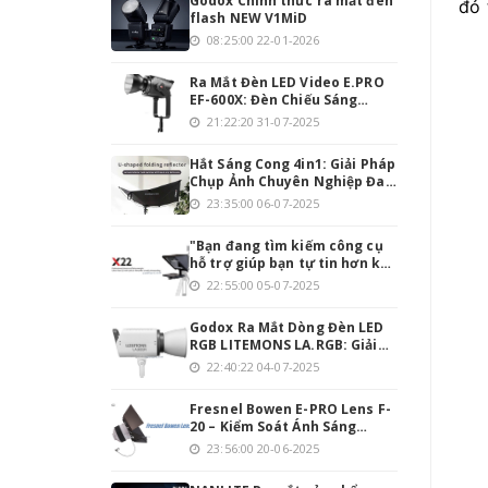
Godox Chính thức ra mắt đèn
đỏ 
flash NEW V1MiD
08:25:00 22-01-2026
Ra Mắt Đèn LED Video E.PRO
EF-600X: Đèn Chiếu Sáng
Mạnh Mẽ Cho Người Đam Mê
21:22:20 31-07-2025
Làm Video
Hắt Sáng Cong 4in1: Giải Pháp
Chụp Ảnh Chuyên Nghiệp Đa
Năng
23:35:00 06-07-2025
"Bạn đang tìm kiếm công cụ
hỗ trợ giúp bạn tự tin hơn khi
thuyết trình hoặc quay
22:55:00 05-07-2025
video? Teleprompter INMEI
Professionnel 22 Inch chính
Godox Ra Mắt Dòng Đèn LED
là giải pháp hoàn hảo cho
RGB LITEMONS LA.RGB: Giải
bạn!
Pháp Chiếu Sáng Toàn Diện
22:40:22 04-07-2025
Cho Studio Hiện Đại
Fresnel Bowen E-PRO Lens F-
20 – Kiểm Soát Ánh Sáng
Chính Xác, Tối Ưu Hóa Quay
23:56:00 20-06-2025
Phim & Chụp Ảnh