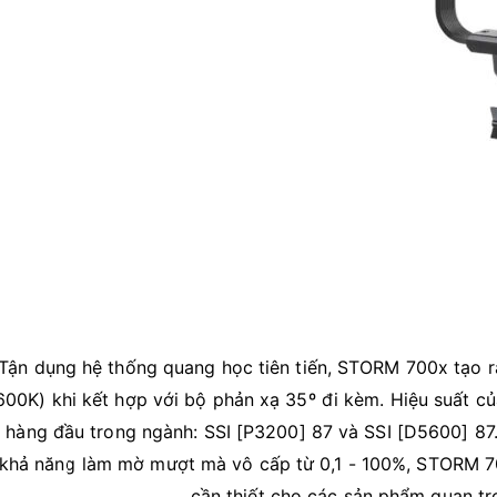
Tận dụng hệ thống quang học tiên tiến, STORM 700x tạo r
600K) khi kết hợp với bộ phản xạ 35º đi kèm. Hiệu suất c
 hàng đầu trong ngành: SSI [P3200] 87 và SSI [D5600] 8
 khả năng làm mờ mượt mà vô cấp từ 0,1 - 100%, STORM 7
cần thiết cho các sản phẩm quan tr