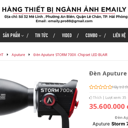
SẢN PHẨM
TIN TỨC
VIDEO
COMBO
LIÊN HỆ
HT
Aputure
Đèn Aputure STORM 700X -Chipset LED BLAIR
Đèn Aputure 
Hãy trở t
Thích
Lượt xem: 35
35.600.000 
Đèn Ap
Aputure
Storm 