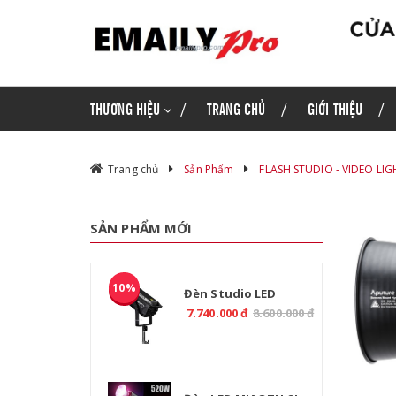
THƯƠNG HIỆU
TRANG CHỦ
GIỚI THIỆU
Trang chủ
Sản Phẩm
FLASH STUDIO - VIDEO LIG
SẢN PHẨM MỚI
10%
Đèn Studio LED
MIAOTU CL-800B 800W
7.740.000 đ
8.600.000 đ
2700-6500K CRI97 Điều
Khiển DMX