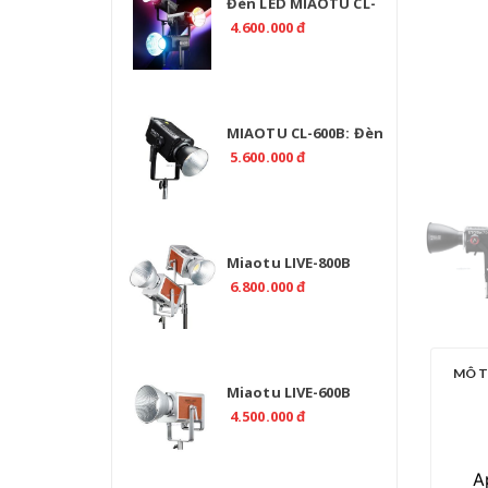
Đèn LED MIAOTU CL-
500R RGB 520W Chính
4.600.000 đ
Hãng | EMAILY.PRO
MIAOTU CL-600B: Đèn
Studio LED 2700K-
5.600.000 đ
6500K Chuyên Nghiệp
Miaotu LIVE-800B
Professional 800W Bi
6.800.000 đ
Color 2700-6500K -
CRI>97
MÔ 
Miaotu LIVE-600B
Professional 600W Bi
4.500.000 đ
Color 2700-6500K -
CRI>97
A