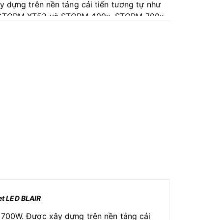
 dựng trên nền tảng cải tiến tương tự như
STORM XT52 và STORM 400x, STORM 700x
LED BLAIR độc quyền của Aputure: kiến ​​trúc
iến với các bộ phát Xanh lam, Vàng chanh, Hổ
phách, Chàm và Đỏ.
t LED BLAIR
700W. Được xây dựng trên nền tảng cải