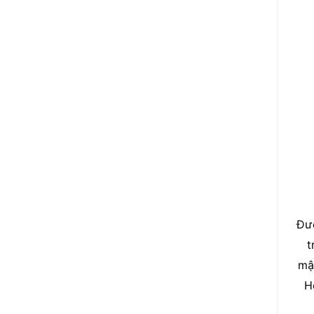
Đượ
t
mậ
H