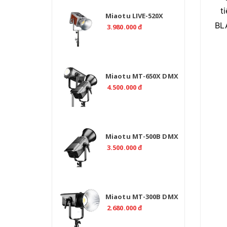
t
Miaotu LIVE-520X
Professional 520W Bi
BLA
3.980.000 đ
Color 2700-6500K -
CRI>97
Miaotu MT-650X DMX
Professional 650W –
4.500.000 đ
Đèn LED Bi Color 2700-
6500K Cho Studio
Miaotu MT-500B DMX
Professional 500W Bi
3.500.000 đ
Color 2700-6500K
Miaotu MT-300B DMX
Professional 300W Bi
2.680.000 đ
Color 2700-6500K