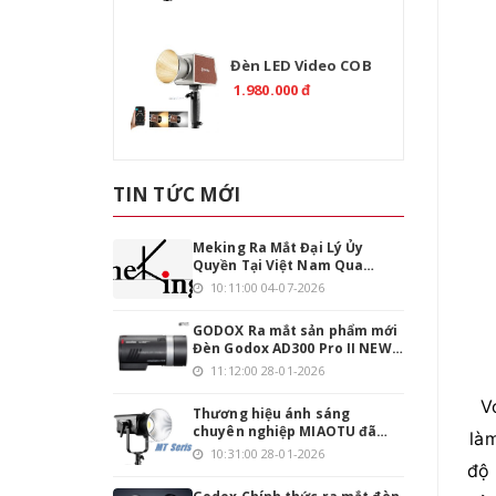
Đèn LED Video COB
TOLIFO PL-200B Bi-
1.980.000 đ
Color 200W Chính
Hãng
TIN TỨC MỚI
Meking Ra Mắt Đại Lý Ủy
Quyền Tại Việt Nam Qua
Emaily.pro
10:11:00 04-07-2026
GODOX Ra mắt sản phẩm mới
Đèn Godox AD300 Pro II NEW
phiên bản nâng cấp
11:12:00 28-01-2026
V
Thương hiệu ánh sáng
chuyên nghiệp MIAOTU đã
là
chính thức đặt chân vào thị
10:31:00 28-01-2026
trường Việt Nam
độ 