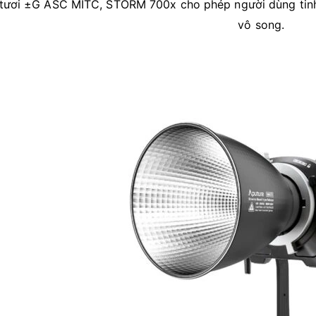
tươi ±G ASC MITC, STORM 700x cho phép người dùng tinh c
vô song.