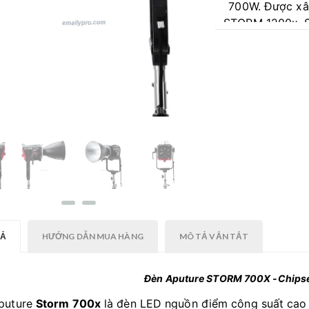
700W. Được xây
STORM 1200x, 
tận dụng chipset 
năm diode tiên t
TẢ
HƯỚNG DẪN MUA HÀNG
MÔ TẢ VẮN TẮT
Đèn Aputure STORM 700X -Chipse
puture
Storm 700x
là đèn LED nguồn điểm công suất cao 