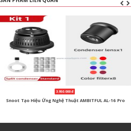
SẢN PHẨM LIÊN QUAN
20%
3.888.000 đ
4.860.000 đ
NiceFoto Professional Snoot SN-29.Pro Lens 85mm