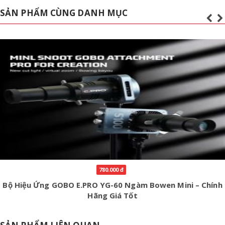
SẢN PHẨM CÙNG DANH MỤC
1.380.000 đ
Combo Đèn LED E-PRO Projection Attachment P60 MAX
40W – Bộ Cắt Sáng Đa Giác & 20 Thẻ Hình