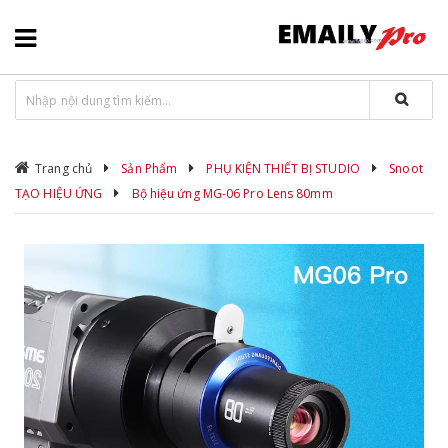
Trang chủ
Sản Phẩm
PHỤ KIỆN THIẾT BỊ STUDIO
Snoot
TẠO HIỆU ỨNG
Bộ hiệu ứng MG-06 Pro Lens 80mm