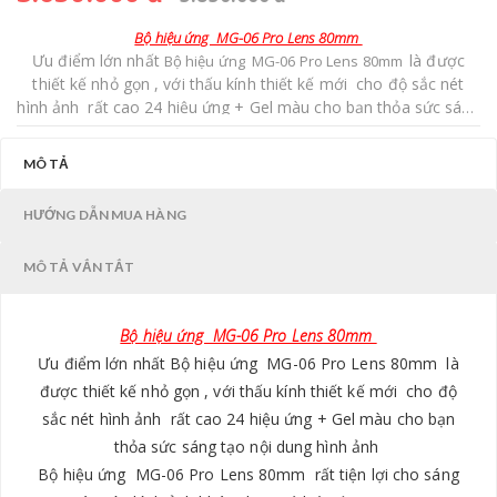
Bộ hiệu ứng MG-06 Pro Lens 80mm
Ưu điểm lớn nhất
là được
Bộ hiệu ứng MG-06 Pro Lens 80mm
thiết kế nhỏ gọn , với thấu kính thiết kế mới cho độ sắc nét
hình ảnh rất cao
24 hiệu ứng + Gel màu cho bạn thỏa sức sáng
tạo nội dung hình ảnh
rất tiện lợi cho sáng tạo các
Bộ hiệu ứng MG-06 Pro Lens 80mm
MÔ TẢ
góc hình ảnh khác nhau
HƯỚNG DẪN MUA HÀNG
MÔ TẢ VẮN TẮT
Bộ hiệu ứng MG-06 Pro Lens 80mm
Ưu điểm lớn nhất
Bộ hiệu ứng MG-06 Pro Lens 80mm
là
được thiết kế nhỏ gọn , với thấu kính thiết kế mới cho độ
sắc nét hình ảnh rất cao
24 hiệu ứng + Gel màu cho bạn
thỏa sức sáng tạo nội dung hình ảnh
Bộ hiệu ứng MG-06 Pro Lens 80mm
rất tiện lợi cho sáng